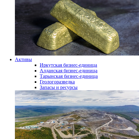
Активы
Иркутская бизнес-единица
Алданская бизнес-единица
Тарынская бизнес-единица
Геологоразведка
Запасы и ресурсы