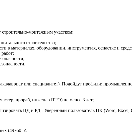
т строительно-монтажным участком;
апитального строительства;
сти в материалах, оборудовании, инструментах, оснастке и сре
работ;
зопасности;
езопасности.
акалавриат или специалитет). Подойдут профили: промышленно
астер, прораб, инженер ПТО) не менее 3 лет;
изировать ПД и РД - Уверенный пользователь ПК (Word, Excel, 
ых (49760 р);