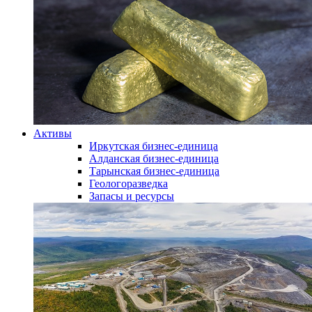
Активы
Иркутская бизнес-единица
Алданская бизнес-единица
Тарынская бизнес-единица
Геологоразведка
Запасы и ресурсы