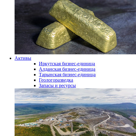
Активы
Иркутская бизнес-единица
Алданская бизнес-единица
Тарынская бизнес-единица
Геологоразведка
Запасы и ресурсы