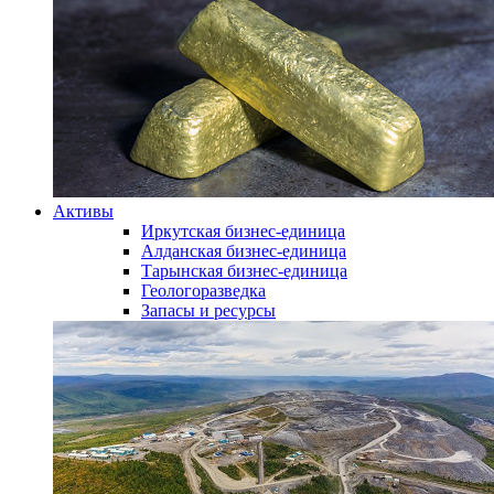
Активы
Иркутская бизнес-единица
Алданская бизнес-единица
Тарынская бизнес-единица
Геологоразведка
Запасы и ресурсы