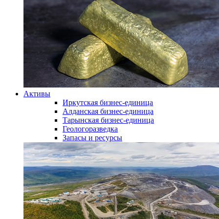
Активы
Иркутская бизнес-единица
Алданская бизнес-единица
Тарынская бизнес-единица
Геологоразведка
Запасы и ресурсы