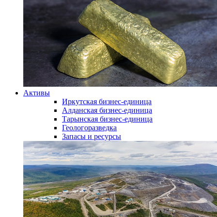
Активы
Иркутская бизнес-единица
Алданская бизнес-единица
Тарынская бизнес-единица
Геологоразведка
Запасы и ресурсы