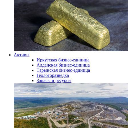
Активы
Иркутская бизнес-единица
Алданская бизнес-единица
Тарынская бизнес-единица
Геологоразведка
Запасы и ресурсы