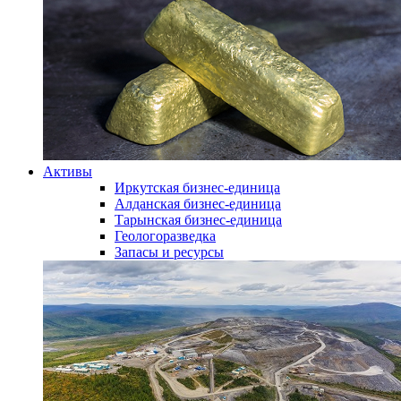
Активы
Иркутская бизнес-единица
Алданская бизнес-единица
Тарынская бизнес-единица
Геологоразведка
Запасы и ресурсы