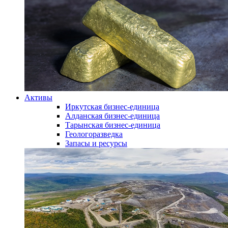
Активы
Иркутская бизнес-единица
Алданская бизнес-единица
Тарынская бизнес-единица
Геологоразведка
Запасы и ресурсы