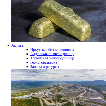
Активы
Иркутская бизнес-единица
Алданская бизнес-единица
Тарынская бизнес-единица
Геологоразведка
Запасы и ресурсы