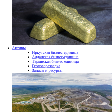
Активы
Иркутская бизнес-единица
Алданская бизнес-единица
Тарынская бизнес-единица
Геологоразведка
Запасы и ресурсы