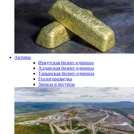
Активы
Иркутская бизнес-единица
Алданская бизнес-единица
Тарынская бизнес-единица
Геологоразведка
Запасы и ресурсы