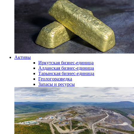
Активы
Иркутская бизнес-единица
Алданская бизнес-единица
Тарынская бизнес-единица
Геологоразведка
Запасы и ресурсы